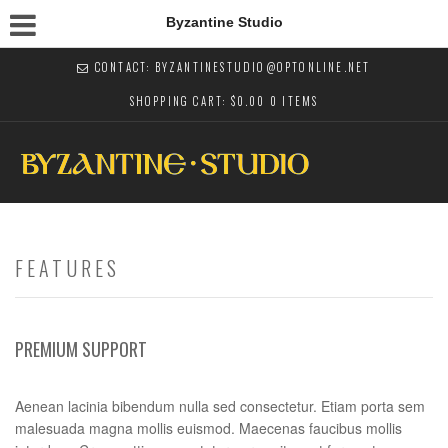
Byzantine Studio
CONTACT: BYZANTINESTUDIO@OPTONLINE.NET
SHOPPING CART:
$
0.00
0 ITEMS
FEATURES
PREMIUM SUPPORT
Aenean lacinia bibendum nulla sed consectetur. Etiam porta sem
malesuada magna mollis euismod. Maecenas faucibus mollis